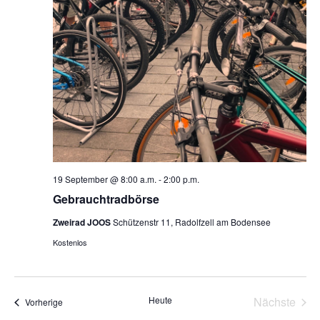
19 September @ 8:00 a.m.
-
2:00 p.m.
Gebrauchtradbörse
Zweirad JOOS
Schützenstr 11, Radolfzell am Bodensee
Kostenlos
Heute
Nächste
Veranstaltungen
Vorherige
Veransta