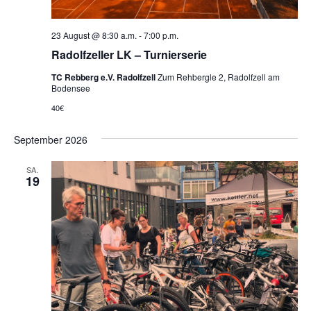
23 August @ 8:30 a.m.
-
7:00 p.m.
Radolfzeller LK – Turnierserie
TC Rebberg e.V. Radolfzell
Zum Rehbergle 2, Radolfzell am
Bodensee
40€
September 2026
SA.
19