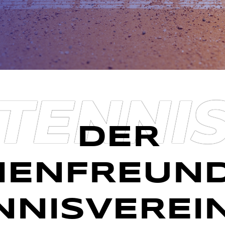
TENNI
DER
IENFREUN
NNISVEREIN