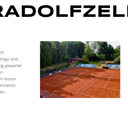
RADOLFZEL
nf
ruhige und
ig gewartet
on
m lassen
ervieren.
men.