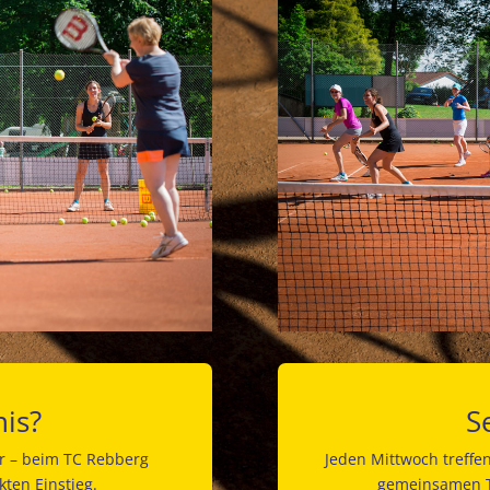
nis?
S
er – beim TC Rebberg
Jeden Mittwoch treffe
kten Einstieg.
gemeinsamen T