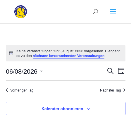
Veranstaltungen
Keine Veranstaltungen für 6, August, 2026 vorgesehen. Hier geht
für
Hinweis
es zu den
nächsten bevorstehenden Veranstaltungen
.
6,
Verans
Ver
August,
06/08/2026
Suche
Tag
Ans
Suche
2026
Datum
Nav
und
wählen.
Vorheriger Tag
Nächster Tag
Ansich
Naviga
Kalender abonnieren